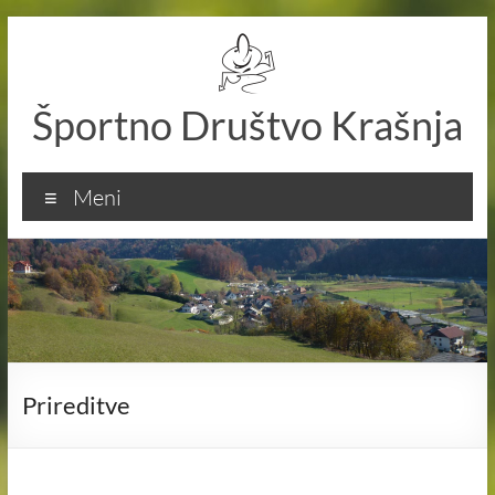
Skip
to
content
Športno Društvo Krašnja
Meni
Prireditve